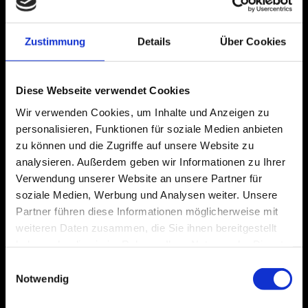
Bitte akzeptieren Sie Marketing-Cookies,
Zustimmung
Details
Über Cookies
um dieses Video anzusehen.
Accept cookies
Diese Webseite verwendet Cookies
Wir verwenden Cookies, um Inhalte und Anzeigen zu
personalisieren, Funktionen für soziale Medien anbieten
zu können und die Zugriffe auf unsere Website zu
analysieren. Außerdem geben wir Informationen zu Ihrer
Verwendung unserer Website an unsere Partner für
soziale Medien, Werbung und Analysen weiter. Unsere
Partner führen diese Informationen möglicherweise mit
weiteren Daten zusammen, die Sie ihnen bereitgestellt
haben oder die sie im Rahmen Ihrer Nutzung der Dienste
gesammelt haben.
Einwilligungsauswahl
Notwendig