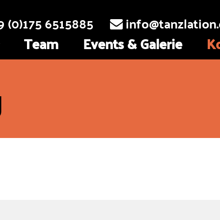
9 (0)175 6515885
info@tanzlation

Team
Events & Galerie
K
g