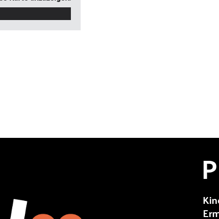
P
Kin
Erm