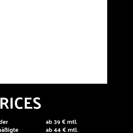
RICES
der
ab 39 € mtl.
äßigte
ab 44 € mtl.