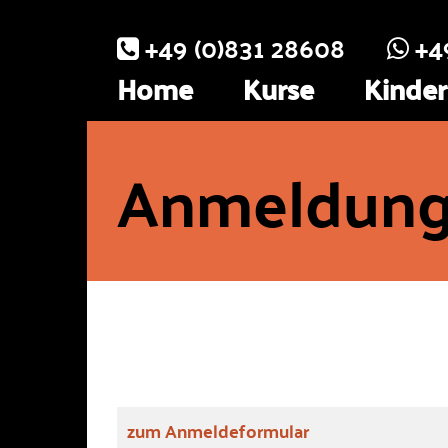
+49 (0)831 28608
+4


Home
Kurse
Kinder
Anmeldun
Link zum Formular
zum Anmeldeformular